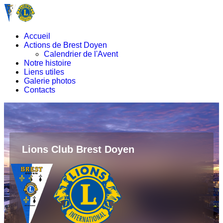
Accueil
Actions de Brest Doyen
Calendrier de l'Avent
Notre histoire
Liens utiles
Galerie photos
Contacts
Lions Club Brest Doyen