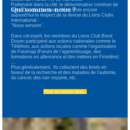
Partenaire dans la cité, le dénominateur commun de
Qui sommes-nous ?
Brest Doyen a toujours été et reste encore
aujourd'hui le respect de la devise du Lions Clubs
International :
"Nous servons".
Dans cet esprit, les membres du Lions Club Brest
Doyen participent aux actions nationales comme le
Téléthon, aux actions locales comme l'organisation
de Foromap (Forum de l’apprentissage, des
formations en alternance et des métiers en Finistère)
…
Plus généralement, Ils collectent des fonds en
faveur de la recherche et des malades de l'autisme,
du cancer, des non voyants, etc.
Pour en savoir plus...