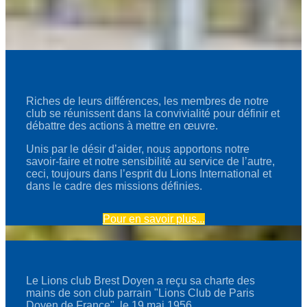
Riches de leurs différences, les membres de notre
club se réunissent dans la convivialité pour définir et
débattre des actions à mettre en œuvre.
Unis par le désir d’aider, nous apportons notre
savoir-faire et notre sensibilité au service de l’autre,
ceci, toujours dans l’esprit du Lions International et
dans le cadre des missions définies.
Pour en savoir plus...
Le Lions club Brest Doyen a reçu sa charte des
mains de son club parrain "Lions Club de Paris
Doyen de France", le 19 mai 1956.