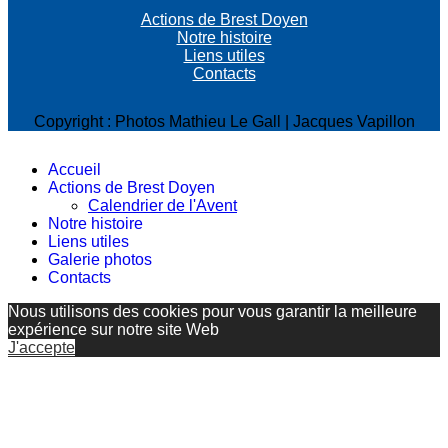
Actions de Brest Doyen
Notre histoire
Liens utiles
Contacts
Copyright : Photos Mathieu Le Gall | Jacques Vapillon
Accueil
Actions de Brest Doyen
Calendrier de l'Avent
Notre histoire
Liens utiles
Galerie photos
Contacts
Nous utilisons des cookies pour vous garantir la meilleure
expérience sur notre site Web
J'accepte